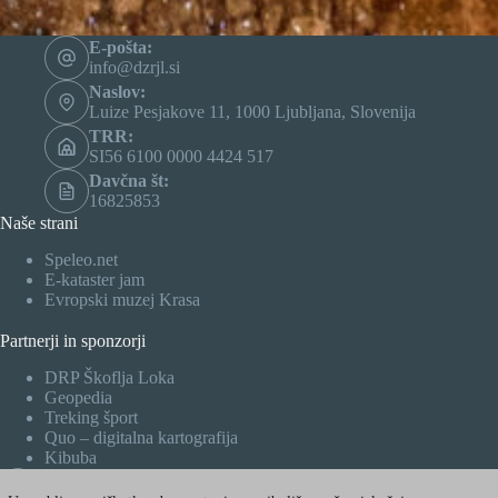
E-pošta:
info@dzrjl.si
Naslov:
Luize Pesjakove 11, 1000 Ljubljana, Slovenija
TRR:
SI56 6100 0000 4424 517
Davčna št:
16825853
Naše strani
Speleo.net
E-kataster jam
Evropski muzej Krasa
Partnerji in sponzorji
DRP Škoflja Loka
Geopedia
Treking šport
Quo – digitalna kartografija
Kibuba
Facebook