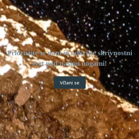
Pridružite se nam in odkrijte skrivnostni
svet pod našimi nogami!
Včlani se