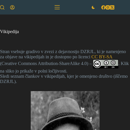
Skip
to
content
Vikipedija
Stran vsebuje gradivo v zvezi z dejavnostjo DZRJL, ki je namenjeno
za objave na vikipedijah in je dostopno po licenci
CC BY-SA
(Creative Commons Attribution-ShareAlike 4.0) –
. Klik
na sliko jo prikaže v polni ločljivosti.
Sledi seznam člankov v vikipedijah, kjer je omenjeno društvo (iščemo
DZRJL).