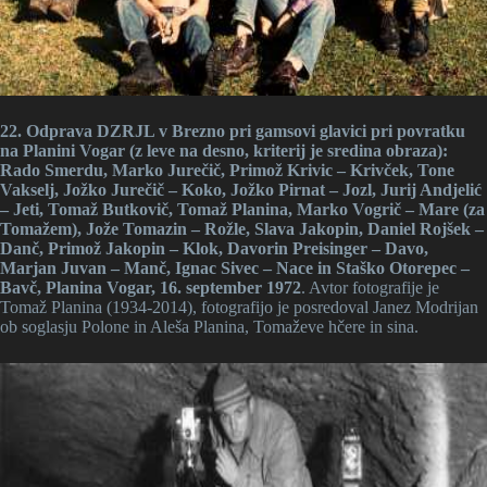
22. Odprava DZRJL v Brezno pri gamsovi glavici pri povratku
na Planini Vogar (z leve na desno, kriterij je sredina obraza):
Rado Smerdu, Marko Jurečič, Primož Krivic – Krivček, Tone
Vakselj, Jožko Jurečič – Koko, Jožko Pirnat – Jozl, Jurij Andjelić
– Jeti, Tomaž Butkovič, Tomaž Planina, Marko Vogrič – Mare (za
Tomažem), Jože Tomazin – Rožle, Slava Jakopin, Daniel Rojšek –
Danč, Primož Jakopin – Klok, Davorin Preisinger – Davo,
Marjan Juvan – Manč, Ignac Sivec – Nace in Staško Otorepec –
Bavč, Planina Vogar, 16. september 1972
. Avtor fotografije je
Tomaž Planina (1934-2014), fotografijo je posredoval Janez Modrijan
ob soglasju Polone in Aleša Planina, Tomaževe hčere in sina.