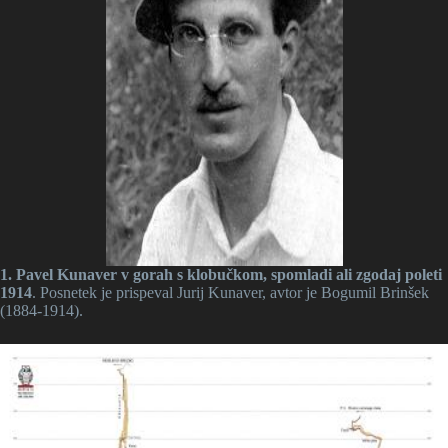
1. Pavel Kunaver v gorah s klobučkom, spomladi ali zgodaj poleti
1914
. Posnetek je prispeval Jurij Kunaver, avtor je Bogumil Brinšek
(1884-1914).