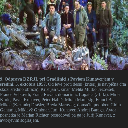
9. Odprava DZRJL pri Gradišnici s Pavlom Kunaverjem v
sredini, 5. oktobra 1957.
Od leve proti desni (kriterij je navpična črta
skozi sredino obraza): Kristijan Ukmar, Melita Murko-Jezovšek,
France Velkovrh, Franc Rovan, domačin iz Logatca (z brki), Mirta
Krulc, Pavel Kunaver, Peter Habič, Miran Marussig, Franci Bar,
Mikec (Kazimir) Drašler, Breda Marussig, domačin podoben Cirilu
Gantarju, Miklavž Grabnar, Jurij Kunaver, Andrej Baraga. Avtor
posnetka je Marjan Richter, posredoval pa ga je Jurij Kunaver, z
avtorjevim soglasjem.