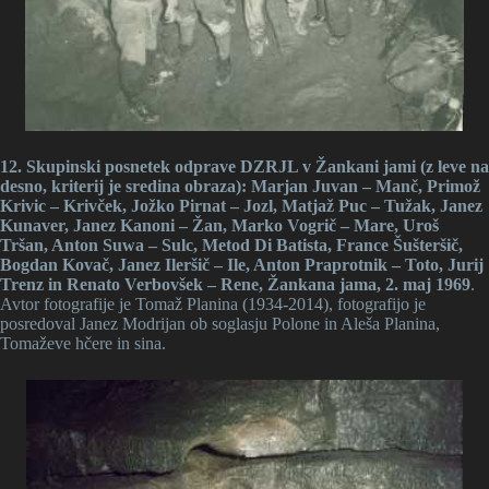
12. Skupinski posnetek odprave DZRJL v Žankani jami (z leve na
desno, kriterij je sredina obraza): Marjan Juvan – Manč, Primož
Krivic – Krivček, Jožko Pirnat – Jozl, Matjaž Puc – Tužak, Janez
Kunaver, Janez Kanoni – Žan, Marko Vogrič – Mare, Uroš
Tršan, Anton Suwa – Sulc, Metod Di Batista, France Šušteršič,
Bogdan Kovač, Janez Ileršič – Ile, Anton Praprotnik – Toto, Jurij
Trenz in Renato Verbovšek – Rene, Žankana jama, 2. maj 1969
.
Avtor fotografije je Tomaž Planina (1934-2014), fotografijo je
posredoval Janez Modrijan ob soglasju Polone in Aleša Planina,
Tomaževe hčere in sina.