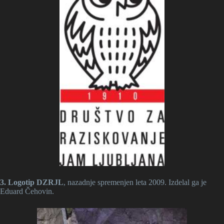
3. Logotip DZRJL
, nazadnje spremenjen leta 2009. Izdelal ga je
Eduard Čehovin.