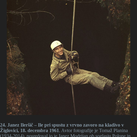
24. Janez Ileršič – Ile pri spustu z vrvno zavoro na kladivo v
Žiglovici, 18. decembra 1961
. Avtor fotografije je Tomaž Planina
(1934-2014), posredoval jo je Janez Modrijan ob soglasju Polone in