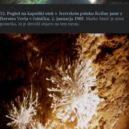
15. Pogled na kapniški otok v Jezerskem potoku Križne jame z
Doroteo Verša v čolničku, 2. januarja 1989
. Marko Simić je avtor
posnetka, in je dovolil objavo na tem mestu.