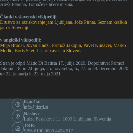
Aleša Planina, Tomaževe hčere in sina.
Članki v slovenski vikipediji
:
Društvo za raziskovanje jam Ljubljana
,
Jože Pirnat
,
Seznam kraških
jam v Sloveniji
v angleški vikipediji
:
Mitja Brodar
,
Jovan Hadži
,
Primož Jakopin
,
Pavel Kunaver
,
Marko
Modic
,
Boris Sket
,
List of caves in Slovenia
.
Stran je odprl Matic Di Batista 17. julija 2020. Dopolnitve: Primož
Jakopin 18. in 24. julija, 25. novembra, 6., 27. in 29. decembra 2020
ter 22. januarja in 23. maja 2021.
E-pošta:
info@dzrjl.si
Naslov:
Luize Pesjakove 11, 1000 Ljubljana, Slovenija
TRR:
SI56 6100 0000 4424 517