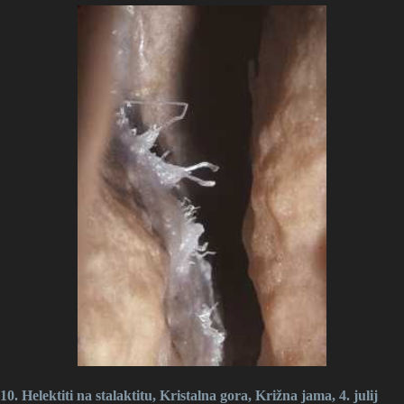
10. Helektiti na stalaktitu, Kristalna gora, Križna jama, 4. julij