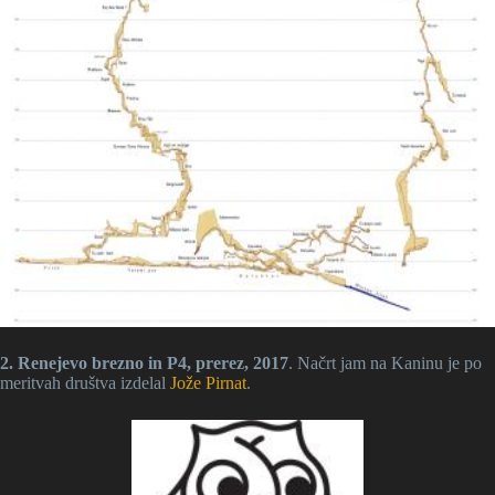
2. Renejevo brezno in P4, prerez, 2017
. Načrt jam na Kaninu je po
meritvah društva izdelal
Jože Pirnat
.