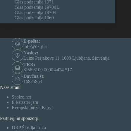
Glas podzemlja 1971
Glas podzemlja 1970/II.
Glas podzemlja 1970/I.
Glas podzemlja 1969
E-pošta:
info@dzrjl.si
Naslov:
Luize Pesjakove 11, 1000 Ljubljana, Slovenija
TRR:
SI56 6100 0000 4424 517
Davčna št:
16825853
Naše strani
Speleo.net
E-kataster jam
Evropski muzej Krasa
Partnerji in sponzorji
DRP Škoflja Loka