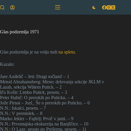
Skip
to
content
Glas podzemlja 1971
Glas podzemlja je na voljo tudi
na spletu
.
Kazalo:
Jure Anđelič – Jeti: Dragi sočlani! – 1
Metod Abrahamsberg: Mesec delovanja sekcije JKLM v
Lazah, sekcija Wiliem Putick. – 2
Ičo Košir: Limbo Putick, pesem. – 3
Peter Habič: O prerokih po Puticku. – 4
Jože Pirnat – Jozl_ Še o prerokih po Puticku. – 6
N.N.: Iskalci, pesem. – 7
N.N.: V premislek. – 8
Marko Jekler – Fajfelj: Prvič v jami. – 9
N.N.: Prvomajska ekskurzija na Banjščice. – 10
N.N.: O Laze, prosto po Prešernu, pesem. – 11