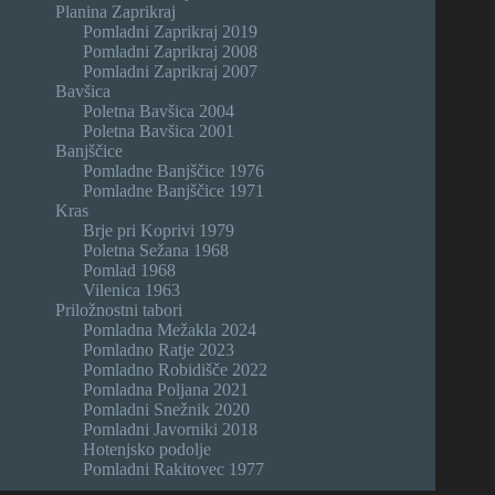
Planina Zaprikraj
Pomladni Zaprikraj 2019
Pomladni Zaprikraj 2008
Pomladni Zaprikraj 2007
Bavšica
Poletna Bavšica 2004
Poletna Bavšica 2001
Banjščice
Pomladne Banjščice 1976
Pomladne Banjščice 1971
Kras
Brje pri Koprivi 1979
Poletna Sežana 1968
Pomlad 1968
Vilenica 1963
Priložnostni tabori
Pomladna Mežakla 2024
Pomladno Ratje 2023
Pomladno Robidišče 2022
Pomladna Poljana 2021
Pomladni Snežnik 2020
Pomladni Javorniki 2018
Hotenjsko podolje
Pomladni Rakitovec 1977