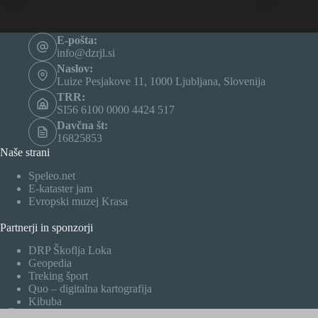
E-pošta:
info@dzrjl.si
Naslov:
Luize Pesjakove 11, 1000 Ljubljana, Slovenija
TRR:
SI56 6100 0000 4424 517
Davčna št:
16825853
Naše strani
Speleo.net
E-kataster jam
Evropski muzej Krasa
Partnerji in sponzorji
DRP Škoflja Loka
Geopedia
Treking šport
Quo – digitalna kartografija
Kibuba