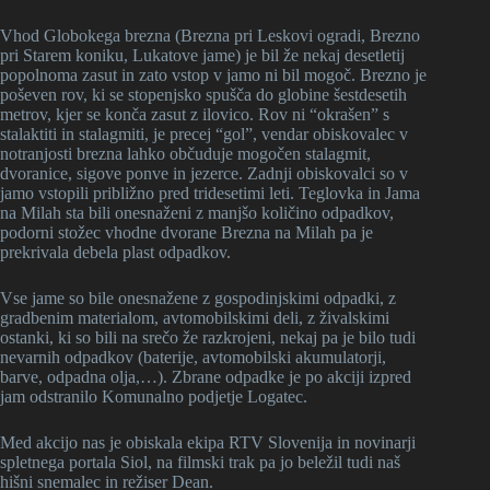
Vhod Globokega brezna (Brezna pri Leskovi ogradi, Brezno
pri Starem koniku, Lukatove jame) je bil že nekaj desetletij
popolnoma zasut in zato vstop v jamo ni bil mogoč. Brezno je
poševen rov, ki se stopenjsko spušča do globine šestdesetih
metrov, kjer se konča zasut z ilovico. Rov ni “okrašen” s
stalaktiti in stalagmiti, je precej “gol”, vendar obiskovalec v
notranjosti brezna lahko občuduje mogočen stalagmit,
dvoranice, sigove ponve in jezerce. Zadnji obiskovalci so v
jamo vstopili približno pred tridesetimi leti. Teglovka in Jama
na Milah sta bili onesnaženi z manjšo količino odpadkov,
podorni stožec vhodne dvorane Brezna na Milah pa je
prekrivala debela plast odpadkov.
Vse jame so bile onesnažene z gospodinjskimi odpadki, z
gradbenim materialom, avtomobilskimi deli, z živalskimi
ostanki, ki so bili na srečo že razkrojeni, nekaj pa je bilo tudi
nevarnih odpadkov (baterije, avtomobilski akumulatorji,
barve, odpadna olja,…). Zbrane odpadke je po akciji izpred
jam odstranilo Komunalno podjetje Logatec.
Med akcijo nas je obiskala ekipa RTV Slovenija in novinarji
spletnega portala Siol, na filmski trak pa jo beležil tudi naš
hišni snemalec in režiser Dean.