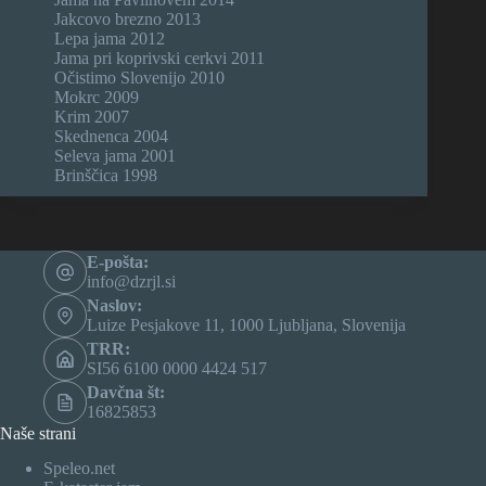
Jakcovo brezno 2013
Lepa jama 2012
Jama pri koprivski cerkvi 2011
Očistimo Slovenijo 2010
Mokrc 2009
Krim 2007
Skednenca 2004
Seleva jama 2001
Brinščica 1998
E-pošta:
info@dzrjl.si
Naslov:
Luize Pesjakove 11, 1000 Ljubljana, Slovenija
TRR:
SI56 6100 0000 4424 517
Davčna št:
16825853
Naše strani
Speleo.net