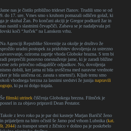
Jame nas je čistilo približno trideset članov. Trudili smo se od
9. do 17. ure. Vmes smo s kruhom pomazali odličen golaž, ki
ga je skuhal Žan. Po končani akciji je Gregor podkuril žar in
nas nasitil s slastnimi čevapčiči. Zabava se je nadaljevala pri
lovski koči “Jurček” na Lanskem vrhu.
Na Agenciji Republike Slovenije za okolje je društvo že
sprožilo uradni postopek za pridobitev dovoljenja za ustrezno
zavarovanje, oziroma zaprtje vhoda Globoke brazna. S tem bi
radi preprečili ponovno onesnaženje jame, ki je zaradi bližine
ceste zelo priročno odlagališče odpadkov. No, dovoljenja
nismo dobili, ker jama ni bila uvrščena med naravne vrednote
(ker je bila uničena oz. zasuta s smetmi!). Kljub temu smo
okoli vhodnega brezna za lasnimi sredstvi že junija
napravili
ograjo
, ki pa ni dolgo trajala.
Še
filmski utrinek
čiščenja Globokega brezna. Filmček je
posnel in za objavo pripravil Dean Pestator.
Takole z levo roko pa je par dni kasneje Marjan Baričič ženo
in prijateljem na hitro očistil še Jamo pod vrhom Lubnika (
kat.
št. 2044
) za transpot smeti z žičnico v dolino pa je poskrbelo