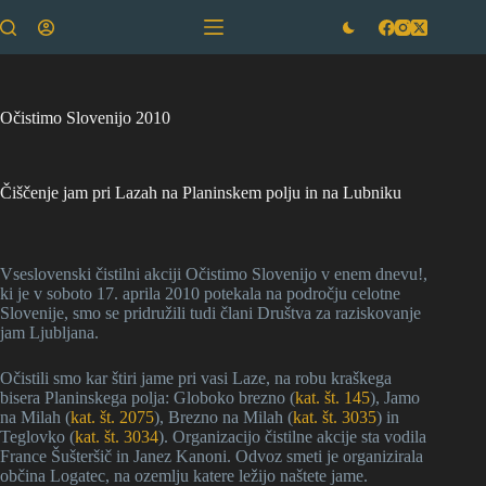
Skip
to
content
Očistimo Slovenijo 2010
Čiščenje jam pri Lazah na Planinskem polju in na Lubniku
Vseslovenski čistilni akciji Očistimo Slovenijo v enem dnevu!,
ki je v soboto 17. aprila 2010 potekala na področju celotne
Slovenije, smo se pridružili tudi člani Društva za raziskovanje
jam Ljubljana.
Očistili smo kar štiri jame pri vasi Laze, na robu kraškega
bisera Planinskega polja: Globoko brezno (
kat. št. 145
), Jamo
na Milah (
kat. št. 2075
), Brezno na Milah (
kat. št. 3035
) in
Teglovko (
kat. št. 3034
). Organizacijo čistilne akcije sta vodila
France Šušteršič in Janez Kanoni. Odvoz smeti je organizirala
občina Logatec, na ozemlju katere ležijo naštete jame.