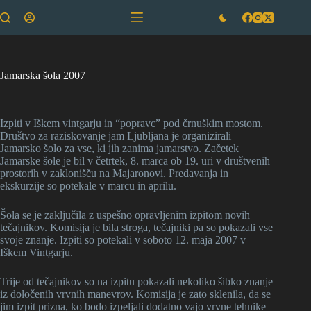
Skip
to
content
Jamarska šola 2007
Izpiti v Iškem vintgarju in “popravc” pod črnuškim mostom.
Društvo za raziskovanje jam Ljubljana je organizirali
Jamarsko šolo za vse, ki jih zanima jamarstvo. Začetek
Jamarske šole je bil v četrtek, 8. marca ob 19. uri v društvenih
prostorih v zaklonišču na Majaronovi. Predavanja in
ekskurzije so potekale v marcu in aprilu.
Šola se je zaključila z uspešno opravljenim izpitom novih
tečajnikov. Komisija je bila stroga, tečajniki pa so pokazali vse
svoje znanje. Izpiti so potekali v soboto 12. maja 2007 v
Iškem Vintgarju.
Trije od tečajnikov so na izpitu pokazali nekoliko šibko znanje
iz določenih vrvnih manevrov. Komisija je zato sklenila, da se
jim izpit prizna, ko bodo izpeljali dodatno vajo vrvne tehnike