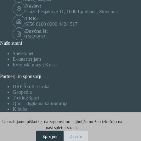
Naslov:
Luize Pesjakove 11, 1000 Ljubljana, Slovenija
TRR:
SI56 6100 0000 4424 517
Davčna št:
16825853
Naše strani
Speleo.net
E-kataster jam
Evropski muzej Krasa
Partnerji in sponzorji
DRP Škoflja Loka
Geopedia
Treking šport
Quo – digitalna kartografija
Kibuba
Facebook
Uporabljamo piškotke, da zagotovimo najboljšo možno izkušnjo na
X (Twitter)
naši spletni strani.
Sprejmi
Zavrni
Instagram