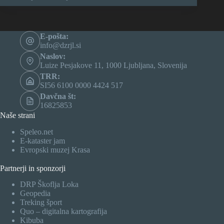
E-pošta:
info@dzrjl.si
Naslov:
Luize Pesjakove 11, 1000 Ljubljana, Slovenija
TRR:
SI56 6100 0000 4424 517
Davčna št:
16825853
Naše strani
Speleo.net
E-kataster jam
Evropski muzej Krasa
Partnerji in sponzorji
DRP Škoflja Loka
Geopedia
Treking šport
Quo – digitalna kartografija
Kibuba