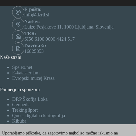
E-pošta:
info@dzrjl.si
Naslov:
Luize Pesjakove 11, 1000 Ljubljana, Slovenija
TRR:
SI56 6100 0000 4424 517
Davčna št:
16825853
Naše strani
Speleo.net
E-kataster jam
Evropski muzej Krasa
Partnerji in sponzorji
DRP Škoflja Loka
Geopedia
Treking šport
Quo – digitalna kartografija
Kibuba
Facebook
Uporabljamo piškotke, da zagotovimo najboljšo možno izkušnjo na